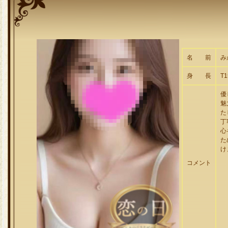
名 前
み
身 長
T1
優
魅
た
丁
心
た
け
コメント